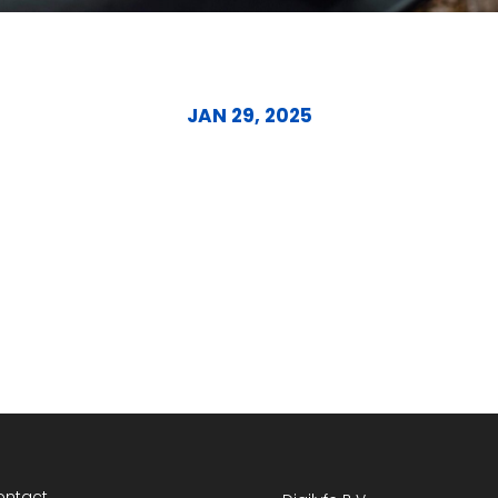
reden klant 1: catchph
JAN 29, 2025
ontact