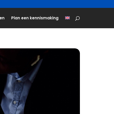
len
Plan een kennismaking