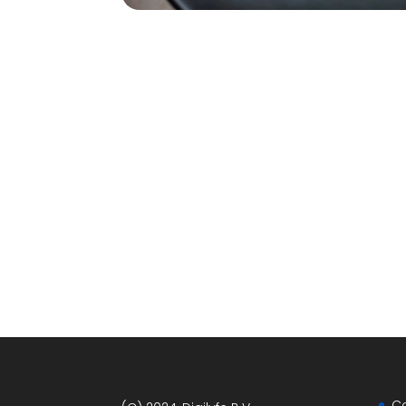
Tev
C